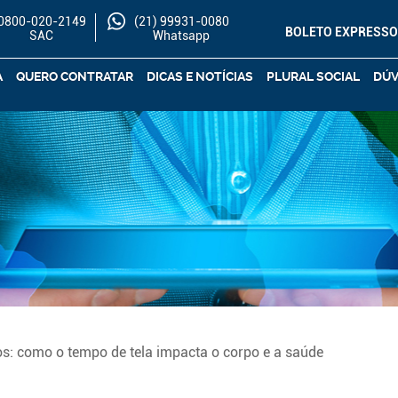
0800-020-2149
(21) 99931-0080
BOLETO EXPRESS
SAC
Whatsapp
A
QUERO CONTRATAR
DICAS E NOTÍCIAS
PLURAL SOCIAL
DÚV
s: como o tempo de tela impacta o corpo e a saúde